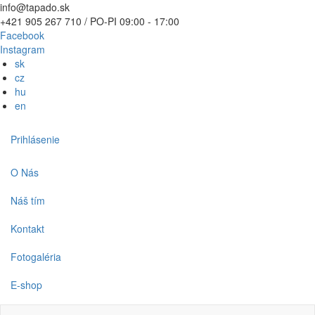
Skočiť
info@tapado.sk
na
+421 905 267 710 / PO-PI 09:00 - 17:00
hlavný
Facebook
obsah
Instagram
sk
cz
hu
en
Používateľské
Prihlásenie
menu
Main
O Nás
navigation
Náš tím
Kontakt
Fotogaléria
E-shop