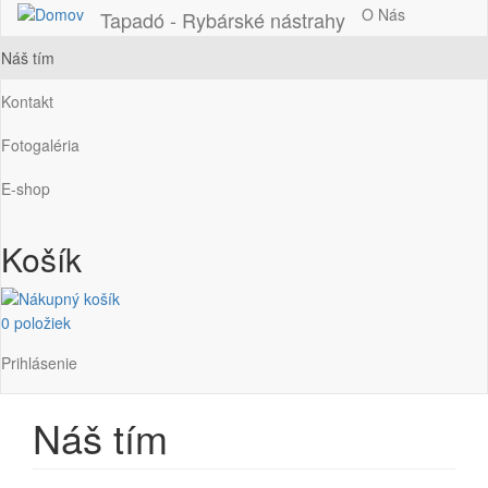
Main
O Nás
Tapadó - Rybárské nástrahy
navigation
Náš tím
Kontakt
Fotogaléria
E-shop
Košík
0 položiek
Používateľské
Prihlásenie
menu
Náš tím