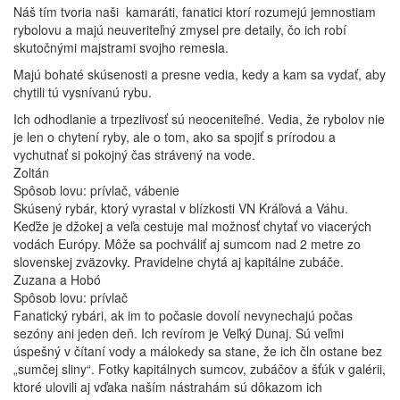
Náš tím tvoria naši kamaráti, fanatici ktorí rozumejú jemnostiam
rybolovu a majú neuveriteľný zmysel pre detaily, čo ich robí
skutočnými majstrami svojho remesla.
Majú bohaté skúsenosti a presne vedia, kedy a kam sa vydať, aby
chytili tú vysnívanú rybu.
Ich odhodlanie a trpezlivosť sú neoceniteľné. Vedia, že rybolov nie
je len o chytení ryby, ale o tom, ako sa spojiť s prírodou a
vychutnať si pokojný čas strávený na vode.
Zoltán
Spôsob lovu: prívlač, vábenie
Skúsený rybár, ktorý vyrastal v blízkosti VN Kráľová a Váhu. 
Keďže je džokej a veľa cestuje mal možnosť chytať vo viacerých 
vodách Európy. Môže sa pochváliť aj sumcom nad 2 metre zo 
slovenskej zväzovky. Pravidelne chytá aj kapitálne zubáče. 
Zuzana a Hobó
Spôsob lovu: prívlač
Fanatický rybári, ak im to počasie dovolí nevynechajú počas 
sezóny ani jeden deň. Ich revírom je Veľký Dunaj. Sú veľmi 
úspešný v čítaní vody a málokedy sa stane, že ich čln ostane bez 
„sumčej sliny“. Fotky kapitálnych sumcov, zubáčov a šťúk v galérii, 
ktoré ulovili aj vďaka naším nástrahám sú dôkazom ich 