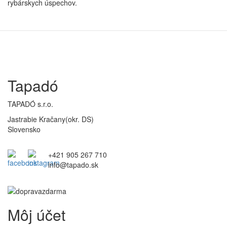
rybárskych úspechov.
Tapadó
TAPADÓ s.r.o.
Jastrabie Kračany(okr. DS)
Slovensko
+421 905 267 710
info@tapado.sk
Môj účet